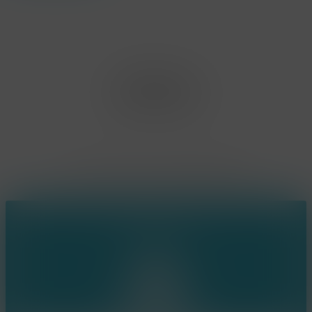
Office Limburg
Neerjouten 11
3550 Heusden Zolder
BE0807.448.586
Contact
(+32) 473 74 88 91
sophie@konsepts.be
Ring the bell!