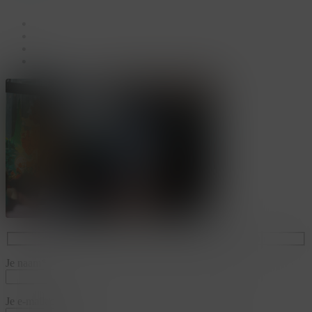
facebook
linkedin
youtube
instagram
Je naam*
Je e-mailadres*