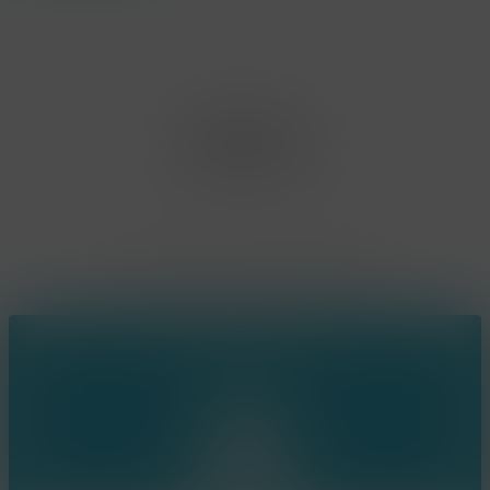
Office Limburg
Neerjouten 11
3550 Heusden Zolder
BE0807.448.586
Contact
(+32) 473 74 88 91
sophie@konsepts.be
Ring the bell!