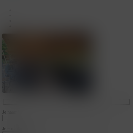
facebook
linkedin
youtube
instagram
Je naam*
Je e-mailadres*