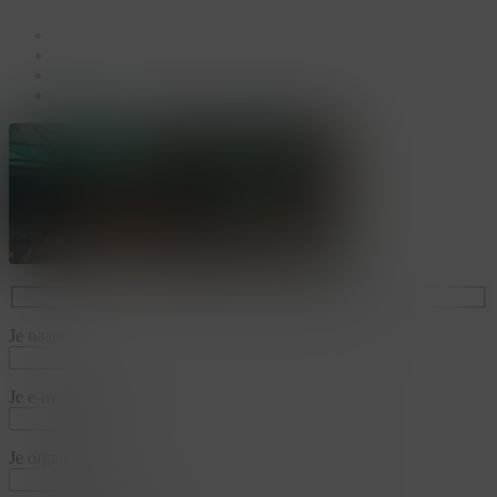
facebook
linkedin
youtube
instagram
Je naam*
Je e-mailadres*
Je organisatie*