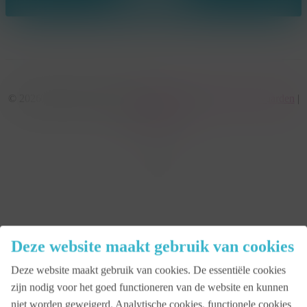
© 2026 KonseptS. Powered by
Datalink
|
Algemene voorwaarden
|
Cookiebeleid
facebook
linkedin
youtube
instagram
Deze website maakt gebruik van cookies
Close
Deze website maakt gebruik van cookies. De essentiële cookies
Menu
zijn nodig voor het goed functioneren van de website en kunnen
Aanbod
niet worden geweigerd. Analytische cookies, functionele cookies