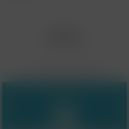
Office Limburg
Neerjouten 11
3550 Heusden Zolder
BE0807.448.586
Contact
(+32) 473 74 88 91
sophie@konsepts.be
Ring the bell!