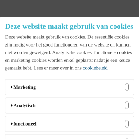
Deze website maakt gebruik van cookies
Close
Deze website maakt gebruik van cookies. De essentiële cookies
Menu
zijn nodig voor het goed functioneren van de website en kunnen
Aanbod
niet worden geweigerd. Analytische cookies, functionele cookies
en marketing cookies worden enkel geplaatst nadat je een keuze
gemaakt hebt. Lees er meer over in ons
cookiebeleid
Beurs
Marketing
Bedrijfsopening
Deze cookies kunnen door onze adverteerders op onze
Analytisch
website worden ingesteld. Ze worden wellicht door die
bedrijven gebruikt om een profiel van uw interesses samen
Familiedag
Deze cookies stellen ons in staat bezoekers en hun herkomst
functioneel
te stellen en u relevante advertenties op andere websites te
te tellen zodat we de prestatie van onze website kunnen
tonen. Ze slaan geen directe persoonlijke informatie op,
analyseren en verbeteren. Ze helpen ons te begrijpen welke