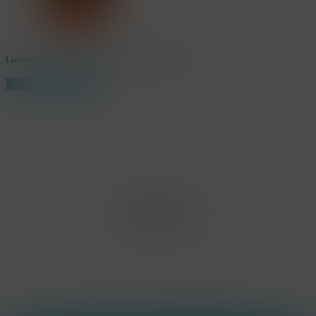
Gepersonaliseerde mondmaskers-KonseptS
Share
Share
Share
Pin
Office Limburg
Neerjouten 11
3550 Heusden Zolder
BE0807.448.586
Contact
(+32) 473 74 88 91
sophie@konsepts.be