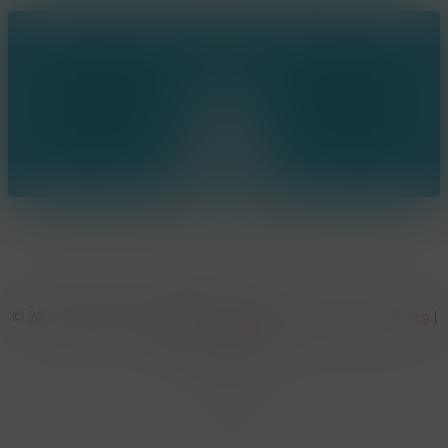
Ring the bell!
© 2026 KonseptS. Powered by
Datalink
|
Algemene voorwaarden
|
Cookiebeleid
facebook
linkedin
youtube
instagram