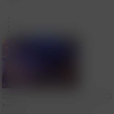
facebook
linkedin
youtube
instagram
Je naam*