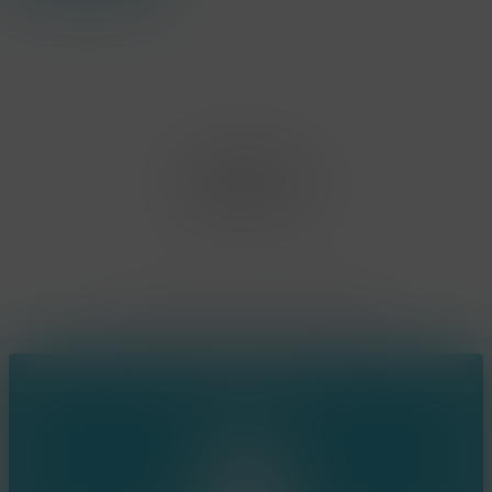
Office Limburg
Neerjouten 11
3550 Heusden Zolder
BE0807.448.586
Contact
(+32) 473 74 88 91
sophie@konsepts.be
Ring the bell!