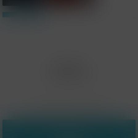
Share
Share
Share
Pin
Office Limburg
Neerjouten 11
3550 Heusden Zolder
BE0807.448.586
Contact
(+32) 473 74 88 91
sophie@konsepts.be
Ring the bell!