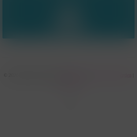
© 2026 KonseptS. Powered by
Datalink
|
Algemene voorwaarden
|
Cookiebeleid
facebook
linkedin
youtube
instagram