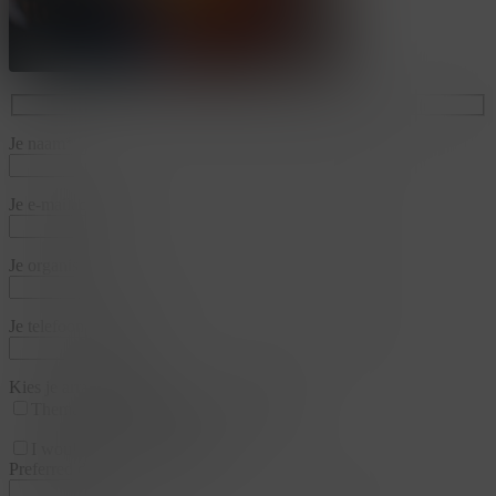
Je naam*
Je e-mailadres*
Je organisatie*
Je telefoonnummer*
Kies je arrangementen
Thema
Business & Training
Team
I would like a appointment
Preferred date