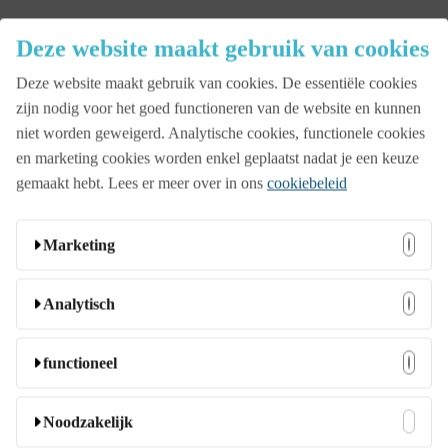
Close
Deze website maakt gebruik van cookies
Menu
Deze website maakt gebruik van cookies. De essentiële cookies
Aanbod
zijn nodig voor het goed functioneren van de website en kunnen
niet worden geweigerd. Analytische cookies, functionele cookies
en marketing cookies worden enkel geplaatst nadat je een keuze
Beurs
gemaakt hebt. Lees er meer over in ons
cookiebeleid
Bedrijfsopening
Marketing
Deze cookies kunnen door onze adverteerders op onze
Analytisch
Familiedag
website worden ingesteld. Ze worden wellicht door die
bedrijven gebruikt om een profiel van uw interesses samen
Deze cookies stellen ons in staat bezoekers en hun herkomst
functioneel
te stellen en u relevante advertenties op andere websites te
te tellen zodat we de prestatie van onze website kunnen
Jubileumfeest
tonen. Ze slaan geen directe persoonlijke informatie op,
analyseren en verbeteren. Ze helpen ons te begrijpen welke
Deze cookies stellen de website in staat om extra functies en
Noodzakelijk
maar ze zijn gebaseerd op unieke identificatoren van uw
pagina’s het meest en minst populair zijn en hoe bezoekers
persoonlijke instellingen aan te bieden. Ze kunnen door ons