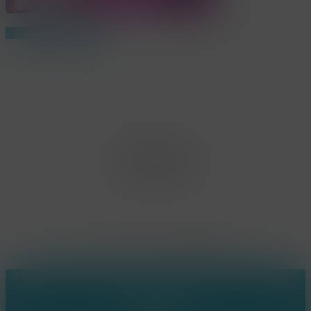
Share
Share
Share
Pin
Office Limburg
Neerjouten 11
3550 Heusden Zolder
BE0807.448.586
Contact
(+32) 473 74 88 91
sophie@konsepts.be
Ring the bell!