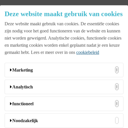
Close
Deze website maakt gebruik van cookies
Menu
Deze website maakt gebruik van cookies. De essentiële cookies
Aanbod
zijn nodig voor het goed functioneren van de website en kunnen
niet worden geweigerd. Analytische cookies, functionele cookies
en marketing cookies worden enkel geplaatst nadat je een keuze
Beurs
gemaakt hebt. Lees er meer over in ons
cookiebeleid
Bedrijfsopening
Marketing
Deze cookies kunnen door onze adverteerders op onze
Analytisch
Familiedag
website worden ingesteld. Ze worden wellicht door die
bedrijven gebruikt om een profiel van uw interesses samen
Deze cookies stellen ons in staat bezoekers en hun herkomst
functioneel
te stellen en u relevante advertenties op andere websites te
te tellen zodat we de prestatie van onze website kunnen
Jubileumfeest
tonen. Ze slaan geen directe persoonlijke informatie op,
analyseren en verbeteren. Ze helpen ons te begrijpen welke
Deze cookies stellen de website in staat om extra functies en
Noodzakelijk
maar ze zijn gebaseerd op unieke identificatoren van uw
pagina’s het meest en minst populair zijn en hoe bezoekers
persoonlijke instellingen aan te bieden. Ze kunnen door ons