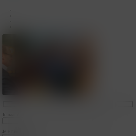
facebook
linkedin
youtube
instagram
Je naam*
Je e-mailadres*