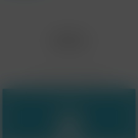
Office Limburg
Neerjouten 11
3550 Heusden Zolder
BE0807.448.586
Contact
(+32) 473 74 88 91
sophie@konsepts.be
Ring the bell!