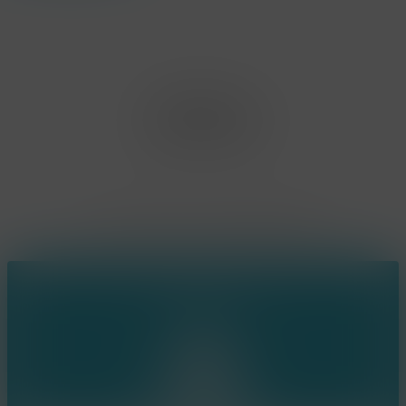
Office Limburg
Neerjouten 11
3550 Heusden Zolder
BE0807.448.586
Contact
(+32) 473 74 88 91
sophie@konsepts.be
Ring the bell!