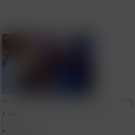
facebook
linkedin
youtube
instagram
Je naam*
Je e-mailadres*