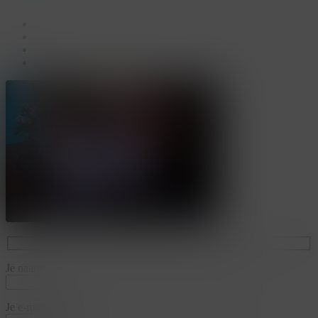
facebook
linkedin
youtube
instagram
Je naam*
Je e-mailadres*