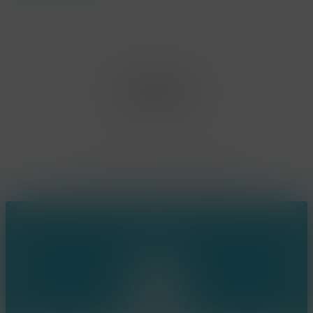
Office Limburg
Neerjouten 11
3550 Heusden Zolder
BE0807.448.586
Contact
(+32) 473 74 88 91
sophie@konsepts.be
Ring the bell!