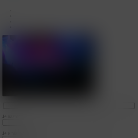
facebook
linkedin
youtube
instagram
Je naam*
Je e-mailadres*