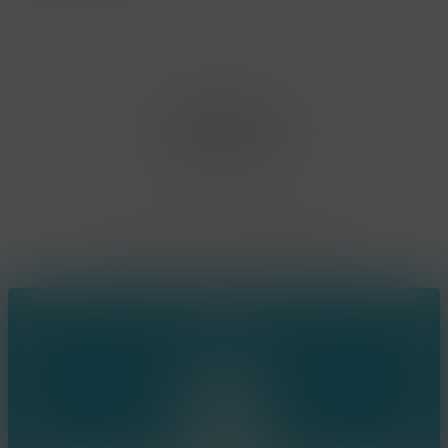
Office Limburg
Neerjouten 11
3550 Heusden Zolder
BE0807.448.586
Contact
(+32) 473 74 88 91
sophie@konsepts.be
Ring the bell!