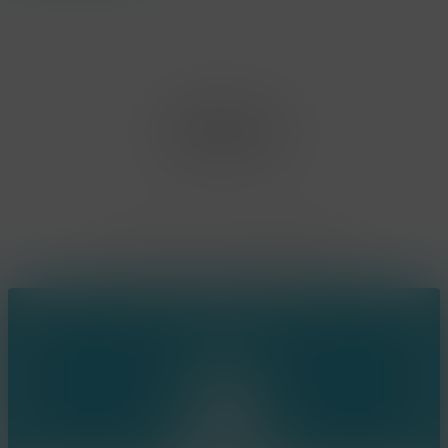
Office Limburg
Neerjouten 11
3550 Heusden Zolder
BE0807.448.586
Contact
(+32) 473 74 88 91
sophie@konsepts.be
Ring the bell!