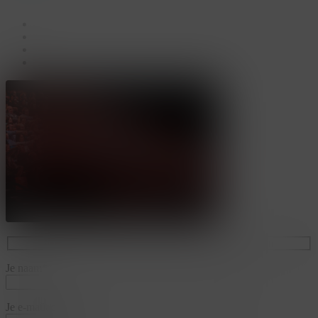
facebook
linkedin
youtube
instagram
Je naam*
Je e-mailadres*