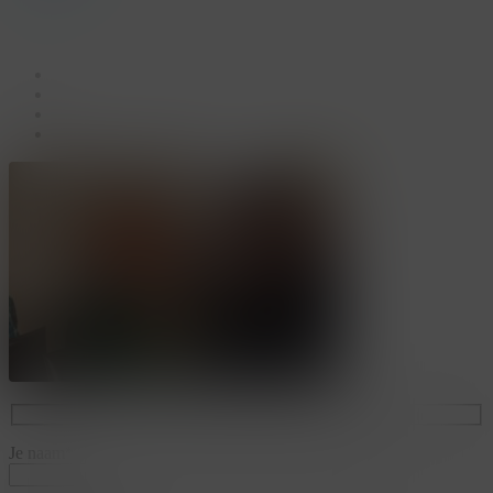
facebook
linkedin
youtube
instagram
Je naam*