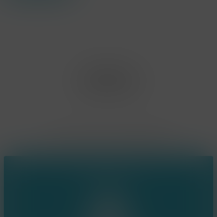
Office Limburg
Neerjouten 11
3550 Heusden Zolder
BE0807.448.586
Contact
(+32) 473 74 88 91
sophie@konsepts.be
Ring the bell!