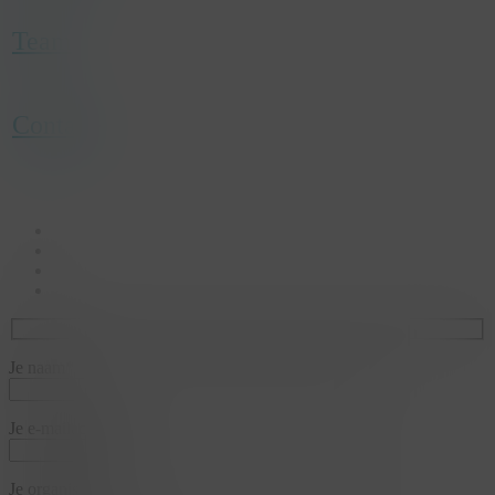
Team
Contact
facebook
linkedin
youtube
instagram
Je naam*
Je e-mailadres*
Je organisatie*