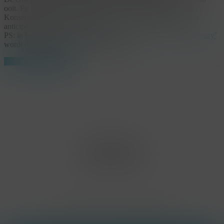
ooit. En sterke partnerships ook. Twee sleutels waar wij met
KonseptS sinds 2007 op inzetten en die vandaag helpen om te
anticiperen op de nieuwe realiteit.
PS: in het artikel ‘
The new reality for clients and the event industry’
wordt dit onderwerp heel mooi uitgelegd.
Share
Share
Share
Pin
Office Limburg
Neerjouten 11
3550 Heusden Zolder
BE0807.448.586
Contact
(+32) 473 74 88 91
sophie@konsepts.be