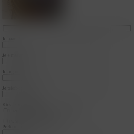
Je naam*
Je e-mailadres*
Je organisatie*
Je telefoonnummer*
Kies je arrangementen
Thema
Business & Training
Team
I would like a appointment
Preferred date