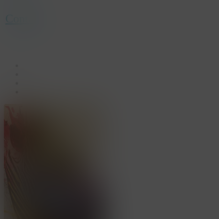
Contact
facebook
linkedin
youtube
instagram