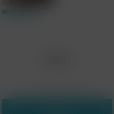
Share
Share
Share
Pin
Office Limburg
Neerjouten 11
3550 Heusden Zolder
BE0807.448.586
Contact
(+32) 473 74 88 91
sophie@konsepts.be
Ring the bell!