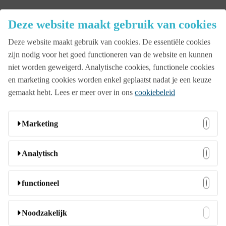
Close
Deze website maakt gebruik van cookies
Menu
Deze website maakt gebruik van cookies. De essentiële cookies
Aanbod
zijn nodig voor het goed functioneren van de website en kunnen
niet worden geweigerd. Analytische cookies, functionele cookies
en marketing cookies worden enkel geplaatst nadat je een keuze
Beurs
gemaakt hebt. Lees er meer over in ons
cookiebeleid
Bedrijfsopening
Marketing
Deze cookies kunnen door onze adverteerders op onze
Analytisch
Familiedag
website worden ingesteld. Ze worden wellicht door die
bedrijven gebruikt om een profiel van uw interesses samen
Deze cookies stellen ons in staat bezoekers en hun herkomst
functioneel
te stellen en u relevante advertenties op andere websites te
te tellen zodat we de prestatie van onze website kunnen
Jubileumfeest
tonen. Ze slaan geen directe persoonlijke informatie op,
analyseren en verbeteren. Ze helpen ons te begrijpen welke
Deze cookies stellen de website in staat om extra functies en
Noodzakelijk
maar ze zijn gebaseerd op unieke identificatoren van uw
pagina’s het meest en minst populair zijn en hoe bezoekers
persoonlijke instellingen aan te bieden. Ze kunnen door ons