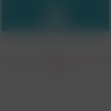
© 2026 KonseptS. Powered by
Datalink
|
Algemene voorwaarden
|
Cookiebeleid
facebook
linkedin
youtube
instagram