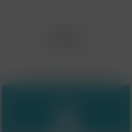
Office Limburg
Neerjouten 11
3550 Heusden Zolder
BE0807.448.586
Contact
(+32) 473 74 88 91
sophie@konsepts.be
Ring the bell!