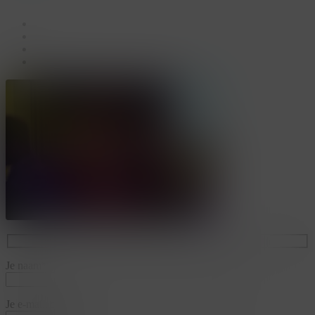
facebook
linkedin
youtube
instagram
Je naam*
Je e-mailadres*