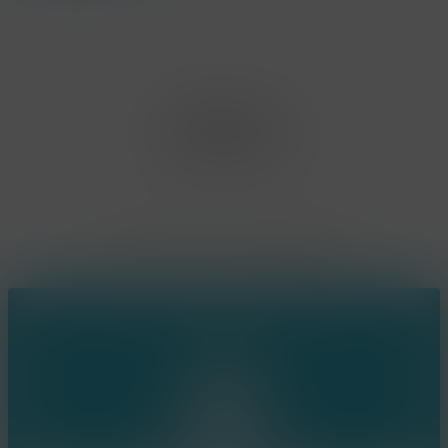
Office Limburg
Neerjouten 11
3550 Heusden Zolder
BE0807.448.586
Contact
(+32) 473 74 88 91
sophie@konsepts.be
Ring the bell!