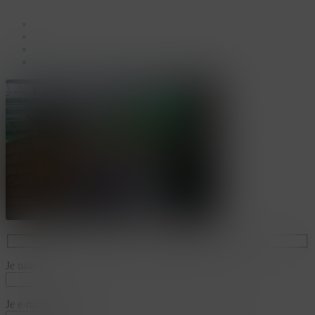
facebook
linkedin
youtube
instagram
Je naam*
Je e-mailadres*