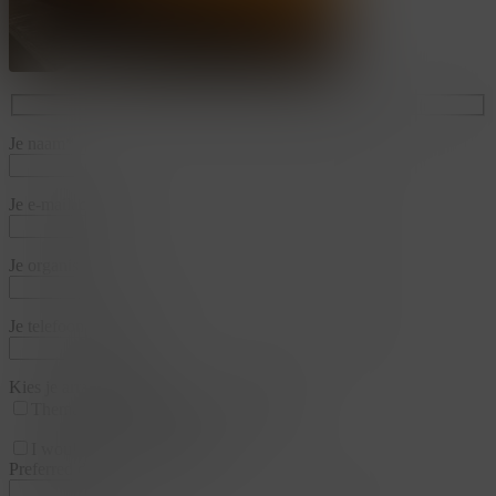
Je naam*
Je e-mailadres*
Je organisatie*
Je telefoonnummer*
Kies je arrangementen
Thema
Business & Training
Team
I would like a appointment
Preferred date