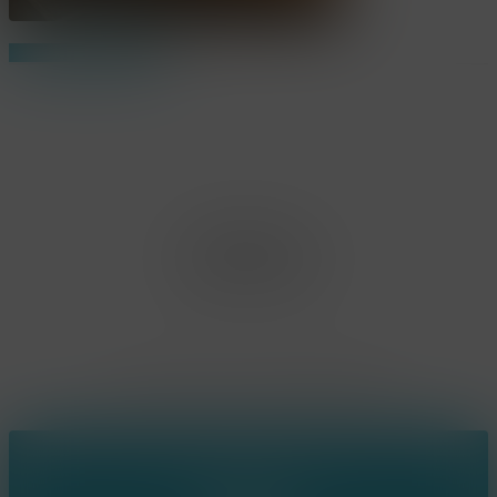
Share
Share
Share
Pin
Office Limburg
Neerjouten 11
3550 Heusden Zolder
BE0807.448.586
Contact
(+32) 473 74 88 91
sophie@konsepts.be
Ring the bell!