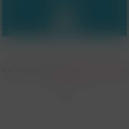
© 2026 KonseptS. Powered by
Datalink
|
Algemene voorwaarden
|
Cookiebeleid
facebook
linkedin
youtube
instagram