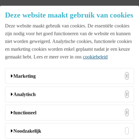
Close
Deze website maakt gebruik van cookies
Menu
Deze website maakt gebruik van cookies. De essentiële cookies
Aanbod
zijn nodig voor het goed functioneren van de website en kunnen
niet worden geweigerd. Analytische cookies, functionele cookies
en marketing cookies worden enkel geplaatst nadat je een keuze
Beurs
gemaakt hebt. Lees er meer over in ons
cookiebeleid
Bedrijfsopening
Marketing
Deze cookies kunnen door onze adverteerders op onze
Analytisch
Familiedag
website worden ingesteld. Ze worden wellicht door die
bedrijven gebruikt om een profiel van uw interesses samen
Deze cookies stellen ons in staat bezoekers en hun herkomst
functioneel
te stellen en u relevante advertenties op andere websites te
te tellen zodat we de prestatie van onze website kunnen
Jubileumfeest
tonen. Ze slaan geen directe persoonlijke informatie op,
analyseren en verbeteren. Ze helpen ons te begrijpen welke
Deze cookies stellen de website in staat om extra functies en
Noodzakelijk
maar ze zijn gebaseerd op unieke identificatoren van uw
pagina’s het meest en minst populair zijn en hoe bezoekers
persoonlijke instellingen aan te bieden. Ze kunnen door ons