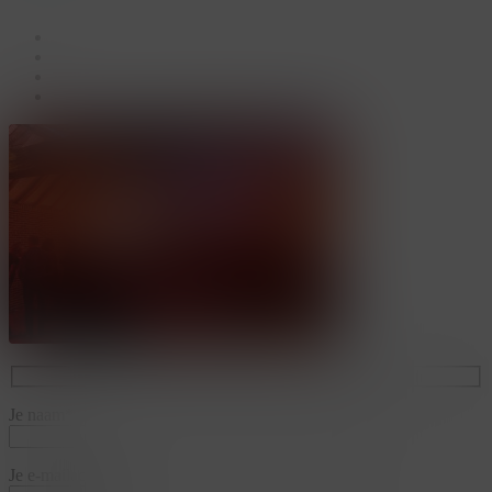
facebook
linkedin
youtube
instagram
Je naam*
Je e-mailadres*