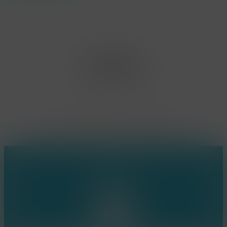
Office Limburg
Neerjouten 11
3550 Heusden Zolder
BE0807.448.586
Contact
(+32) 473 74 88 91
sophie@konsepts.be
Ring the bell!