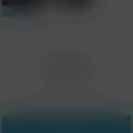
Share
Share
Share
Pin
Office Limburg
Neerjouten 11
3550 Heusden Zolder
BE0807.448.586
Contact
(+32) 473 74 88 91
sophie@konsepts.be
Ring the bell!