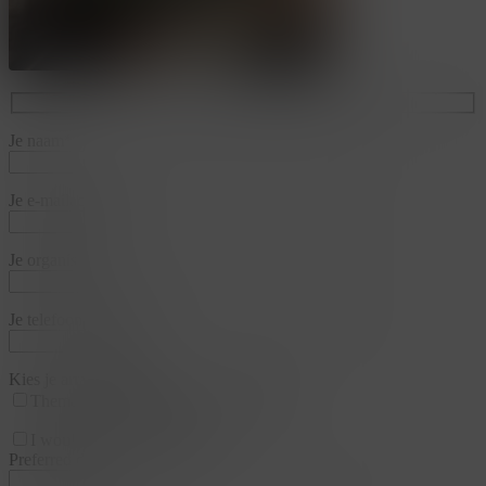
Je naam*
Je e-mailadres*
Je organisatie*
Je telefoonnummer*
Kies je arrangementen
Thema
Business & Training
Team
I would like a appointment
Preferred date