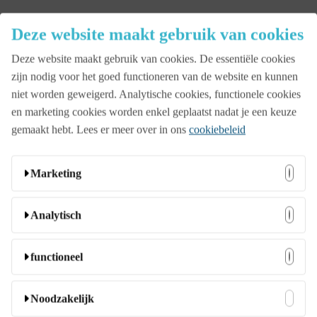
Close
Deze website maakt gebruik van cookies
Menu
Deze website maakt gebruik van cookies. De essentiële cookies
Aanbod
zijn nodig voor het goed functioneren van de website en kunnen
niet worden geweigerd. Analytische cookies, functionele cookies
en marketing cookies worden enkel geplaatst nadat je een keuze
Beurs
gemaakt hebt. Lees er meer over in ons
cookiebeleid
Bedrijfsopening
Marketing
Deze cookies kunnen door onze adverteerders op onze
Analytisch
Familiedag
website worden ingesteld. Ze worden wellicht door die
bedrijven gebruikt om een profiel van uw interesses samen
Deze cookies stellen ons in staat bezoekers en hun herkomst
functioneel
te stellen en u relevante advertenties op andere websites te
te tellen zodat we de prestatie van onze website kunnen
Jubileumfeest
tonen. Ze slaan geen directe persoonlijke informatie op,
analyseren en verbeteren. Ze helpen ons te begrijpen welke
Deze cookies stellen de website in staat om extra functies en
Noodzakelijk
maar ze zijn gebaseerd op unieke identificatoren van uw
pagina’s het meest en minst populair zijn en hoe bezoekers
persoonlijke instellingen aan te bieden. Ze kunnen door ons