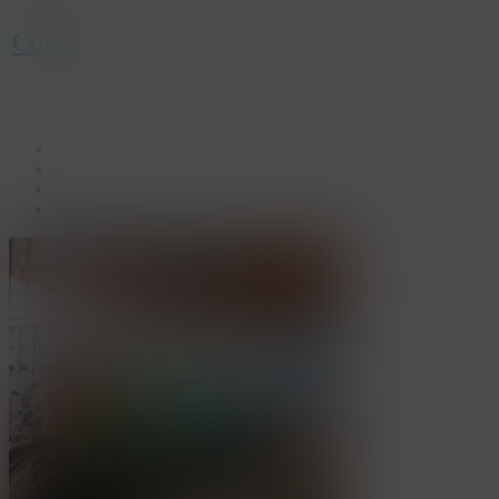
Contact
facebook
linkedin
youtube
instagram