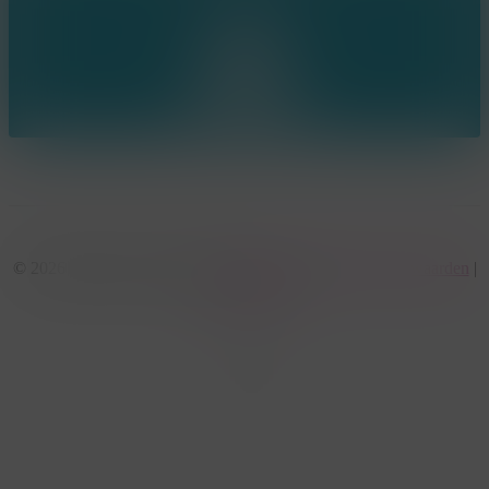
© 2026 KonseptS. Powered by
Datalink
|
Algemene voorwaarden
|
Cookiebeleid
facebook
linkedin
youtube
instagram