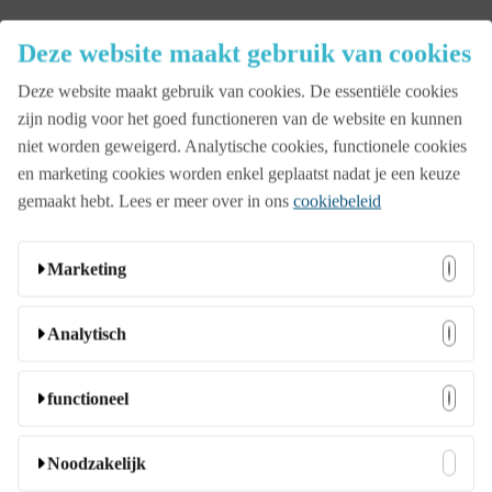
Close
Deze website maakt gebruik van cookies
Menu
Deze website maakt gebruik van cookies. De essentiële cookies
Aanbod
zijn nodig voor het goed functioneren van de website en kunnen
niet worden geweigerd. Analytische cookies, functionele cookies
en marketing cookies worden enkel geplaatst nadat je een keuze
Beurs
gemaakt hebt. Lees er meer over in ons
cookiebeleid
Bedrijfsopening
Marketing
Deze cookies kunnen door onze adverteerders op onze
Analytisch
Familiedag
website worden ingesteld. Ze worden wellicht door die
bedrijven gebruikt om een profiel van uw interesses samen
Deze cookies stellen ons in staat bezoekers en hun herkomst
functioneel
te stellen en u relevante advertenties op andere websites te
te tellen zodat we de prestatie van onze website kunnen
Jubileumfeest
tonen. Ze slaan geen directe persoonlijke informatie op,
analyseren en verbeteren. Ze helpen ons te begrijpen welke
Deze cookies stellen de website in staat om extra functies en
Noodzakelijk
maar ze zijn gebaseerd op unieke identificatoren van uw
pagina’s het meest en minst populair zijn en hoe bezoekers
persoonlijke instellingen aan te bieden. Ze kunnen door ons