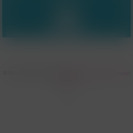
© 2026 KonseptS. Powered by
Datalink
|
Algemene voorwaarden
|
Cookiebeleid
facebook
linkedin
youtube
instagram