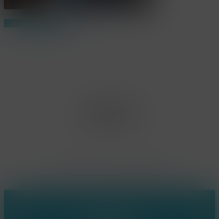
Share
Share
Share
Pin
Office Limburg
Neerjouten 11
3550 Heusden Zolder
BE0807.448.586
Contact
(+32) 473 74 88 91
sophie@konsepts.be
Ring the bell!