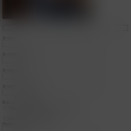
Je naam*
Je e-mailadres*
Je organisatie*
Je telefoonnummer*
Kies je arrangementen
Thema
Business & Training
Team
I would like a appointment
Preferred date