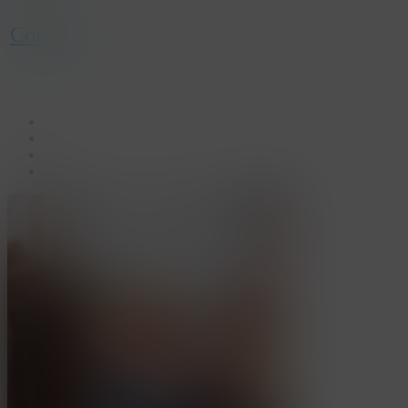
Contact
facebook
linkedin
youtube
instagram