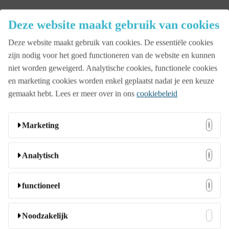
Close
Deze website maakt gebruik van cookies
Menu
Deze website maakt gebruik van cookies. De essentiële cookies
Aanbod
zijn nodig voor het goed functioneren van de website en kunnen
niet worden geweigerd. Analytische cookies, functionele cookies
en marketing cookies worden enkel geplaatst nadat je een keuze
Beurs
gemaakt hebt. Lees er meer over in ons
cookiebeleid
Bedrijfsopening
Marketing
Deze cookies kunnen door onze adverteerders op onze
Analytisch
Familiedag
website worden ingesteld. Ze worden wellicht door die
bedrijven gebruikt om een profiel van uw interesses samen
Deze cookies stellen ons in staat bezoekers en hun herkomst
functioneel
te stellen en u relevante advertenties op andere websites te
te tellen zodat we de prestatie van onze website kunnen
Jubileumfeest
tonen. Ze slaan geen directe persoonlijke informatie op,
analyseren en verbeteren. Ze helpen ons te begrijpen welke
Deze cookies stellen de website in staat om extra functies en
Noodzakelijk
maar ze zijn gebaseerd op unieke identificatoren van uw
pagina’s het meest en minst populair zijn en hoe bezoekers
persoonlijke instellingen aan te bieden. Ze kunnen door ons