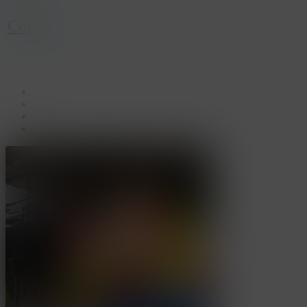
Contact
facebook
linkedin
youtube
instagram