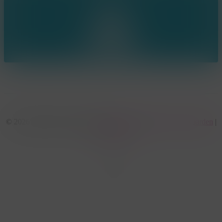
© 2026 KonseptS. Powered by
Datalink
|
Algemene voorwaarden
|
Cookiebeleid
facebook
linkedin
youtube
instagram