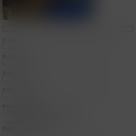
Je naam*
Je e-mailadres*
Je organisatie*
Je telefoonnummer*
Kies je arrangementen
Thema
Business & Training
Team
I would like a appointment
Preferred date