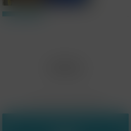
Share
Share
Share
Pin
Office Limburg
Neerjouten 11
3550 Heusden Zolder
BE0807.448.586
Contact
(+32) 473 74 88 91
sophie@konsepts.be
Ring the bell!