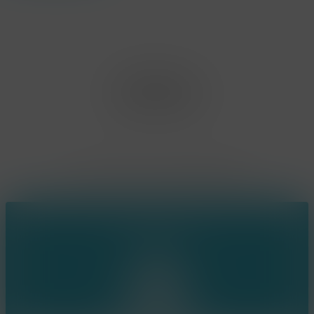
Office Limburg
Neerjouten 11
3550 Heusden Zolder
BE0807.448.586
Contact
(+32) 473 74 88 91
sophie@konsepts.be
Ring the bell!