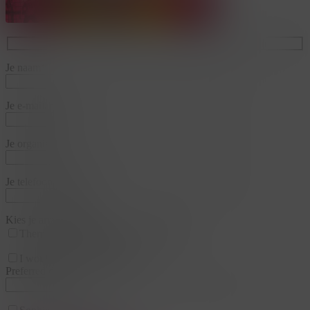
Je naam*
Je e-mailadres*
Je organisatie*
Je telefoonnummer*
Kies je arrangementen
Thema
Business & Training
Team
I would like a appointment
Preferred date