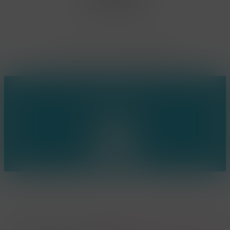
BE0807.448.586
Contact
(+32) 473 74 88 91
sophie@konsepts.be
Ring the bell!