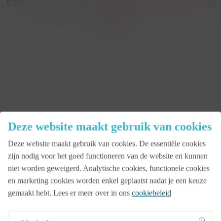
© 2026 KonseptS. Powered by
Datalink
|
Algemene voorwaarden
|
Cookiebeleid
facebook
linkedin
youtube
instagram
Close
Deze website maakt gebruik van cookies
Menu
Deze website maakt gebruik van cookies. De essentiële cookies
Aanbod
zijn nodig voor het goed functioneren van de website en kunnen
niet worden geweigerd. Analytische cookies, functionele cookies
en marketing cookies worden enkel geplaatst nadat je een keuze
Beurs
gemaakt hebt. Lees er meer over in ons
cookiebeleid