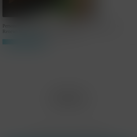
Personeelsfeest organiseren? Ontdek het personeelsfeest van
Renewi in samenwerking met KonseptS.
Share
Share
Share
Pin
Office Limburg
Neerjouten 11
3550 Heusden Zolder
BE0807.448.586
Contact
(+32) 473 74 88 91
sophie@konsepts.be