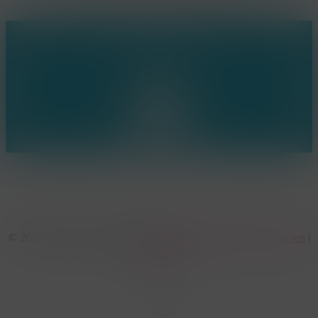
Ring the bell!
© 2026 KonseptS. Powered by
Datalink
|
Algemene voorwaarden
|
Cookiebeleid
facebook
linkedin
youtube