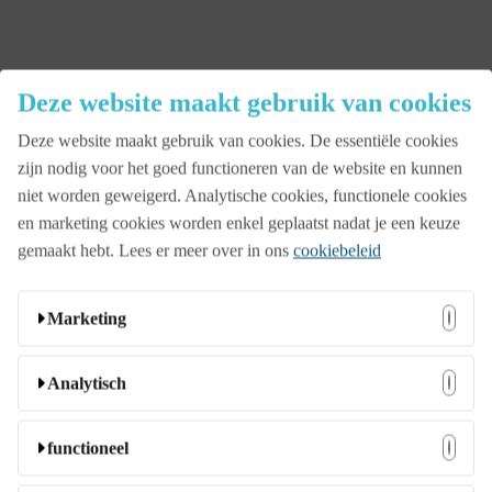
instagram
Deze website maakt gebruik van cookies
Close
Deze website maakt gebruik van cookies. De essentiële cookies
Menu
zijn nodig voor het goed functioneren van de website en kunnen
niet worden geweigerd. Analytische cookies, functionele cookies
Aanbod
en marketing cookies worden enkel geplaatst nadat je een keuze
gemaakt hebt. Lees er meer over in ons
cookiebeleid
Beurs
Marketing
Bedrijfsopening
Deze cookies kunnen door onze adverteerders op onze
Analytisch
website worden ingesteld. Ze worden wellicht door die
bedrijven gebruikt om een profiel van uw interesses samen
Deze cookies stellen ons in staat bezoekers en hun herkomst
Familiedag
functioneel
te stellen en u relevante advertenties op andere websites te
te tellen zodat we de prestatie van onze website kunnen
tonen. Ze slaan geen directe persoonlijke informatie op,