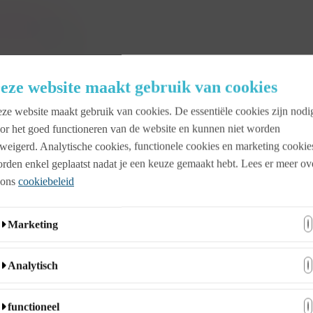
facebook
ookiebeleid
linkedin
youtube
instagram
eze website maakt gebruik van cookies
ze website maakt gebruik van cookies. De essentiële cookies zijn nodi
or het goed functioneren van de website en kunnen niet worden
weigerd. Analytische cookies, functionele cookies en marketing cookie
rden enkel geplaatst nadat je een keuze gemaakt hebt. Lees er meer ov
 ons
cookiebeleid
Marketing
Deze cookies kunnen door onze adverteerders op onze website
Analytisch
worden ingesteld. Ze worden wellicht door die bedrijven gebruikt om
een profiel van uw interesses samen te stellen en u relevante
Deze cookies stellen ons in staat bezoekers en hun herkomst te tellen
functioneel