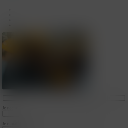
facebook
linkedin
youtube
instagram
Je naam*
Je e-mailadres*