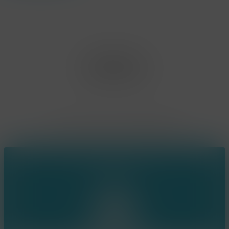
Office Limburg
Neerjouten 11
3550 Heusden Zolder
BE0807.448.586
Contact
(+32) 473 74 88 91
sophie@konsepts.be
Ring the bell!