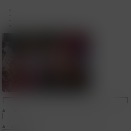
facebook
linkedin
youtube
instagram
Je naam*
Je e-mailadres*