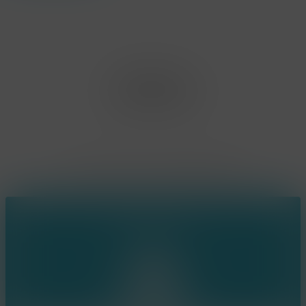
Office Limburg
Neerjouten 11
3550 Heusden Zolder
BE0807.448.586
Contact
(+32) 473 74 88 91
sophie@konsepts.be
Ring the bell!