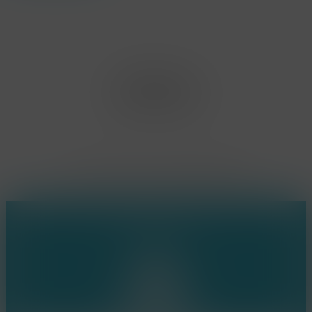
Office Limburg
Neerjouten 11
3550 Heusden Zolder
BE0807.448.586
Contact
(+32) 473 74 88 91
sophie@konsepts.be
Ring the bell!