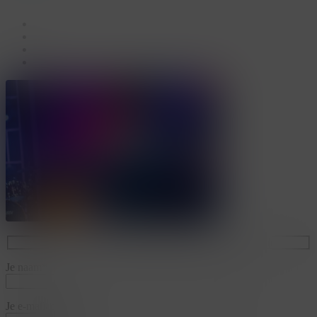
facebook
linkedin
youtube
instagram
Je naam*
Je e-mailadres*