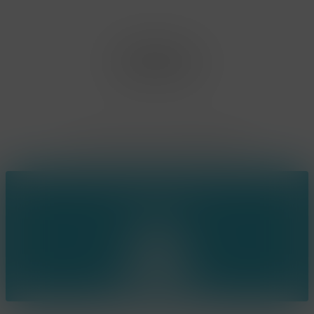
Office Limburg
Neerjouten 11
3550 Heusden Zolder
BE0807.448.586
Contact
(+32) 473 74 88 91
sophie@konsepts.be
Ring the bell!