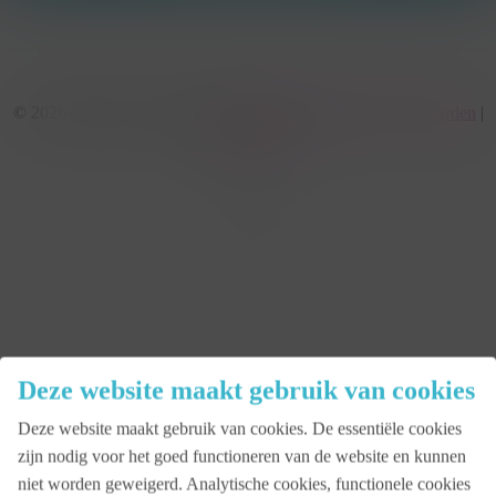
© 2026 KonseptS. Powered by
Datalink
|
Algemene voorwaarden
|
Cookiebeleid
facebook
linkedin
youtube
instagram
Close
Deze website maakt gebruik van cookies
Menu
Deze website maakt gebruik van cookies. De essentiële cookies
Aanbod
zijn nodig voor het goed functioneren van de website en kunnen
niet worden geweigerd. Analytische cookies, functionele cookies