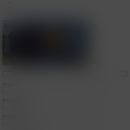
linkedin
youtube
instagram
Je naam*
Je e-mailadres*
Je organisatie*