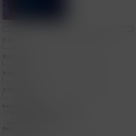
Je naam*
Je e-mailadres*
Je organisatie*
Je telefoonnummer*
Kies je arrangementen
Thema
Business & Training
Team
I would like a appointment
Preferred date