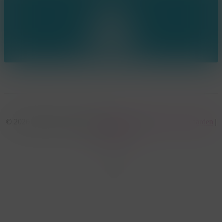
© 2026 KonseptS. Powered by
Datalink
|
Algemene voorwaarden
|
Cookiebeleid
facebook
linkedin
youtube
instagram