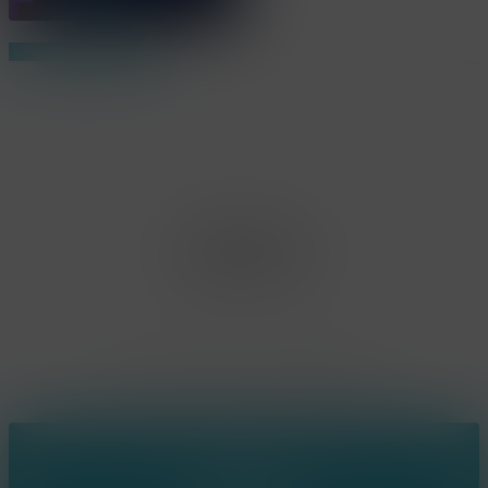
Share
Share
Share
Pin
Office Limburg
Neerjouten 11
3550 Heusden Zolder
BE0807.448.586
Contact
(+32) 473 74 88 91
sophie@konsepts.be
Ring the bell!