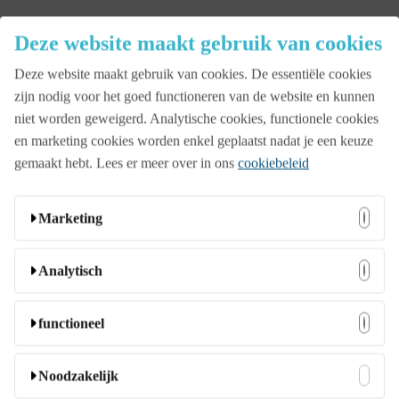
Close
Deze website maakt gebruik van cookies
Menu
Deze website maakt gebruik van cookies. De essentiële cookies
Aanbod
zijn nodig voor het goed functioneren van de website en kunnen
niet worden geweigerd. Analytische cookies, functionele cookies
en marketing cookies worden enkel geplaatst nadat je een keuze
Beurs
gemaakt hebt. Lees er meer over in ons
cookiebeleid
Bedrijfsopening
Marketing
Deze cookies kunnen door onze adverteerders op onze
Analytisch
Familiedag
website worden ingesteld. Ze worden wellicht door die
bedrijven gebruikt om een profiel van uw interesses samen
Deze cookies stellen ons in staat bezoekers en hun herkomst
functioneel
te stellen en u relevante advertenties op andere websites te
te tellen zodat we de prestatie van onze website kunnen
Jubileumfeest
tonen. Ze slaan geen directe persoonlijke informatie op,
analyseren en verbeteren. Ze helpen ons te begrijpen welke
Deze cookies stellen de website in staat om extra functies en
Noodzakelijk
maar ze zijn gebaseerd op unieke identificatoren van uw
pagina’s het meest en minst populair zijn en hoe bezoekers
persoonlijke instellingen aan te bieden. Ze kunnen door ons