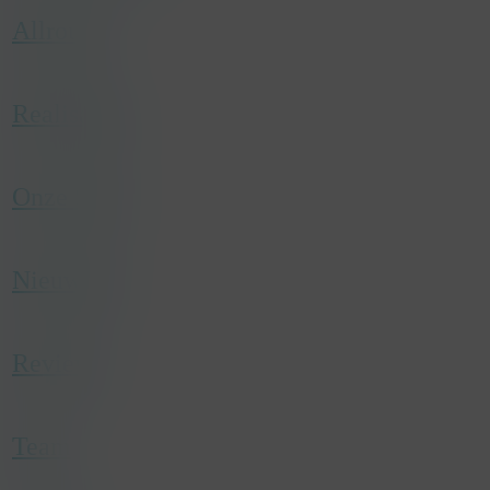
Allround
Realisaties
Onze Story
Nieuwtjes
Reviews
Team