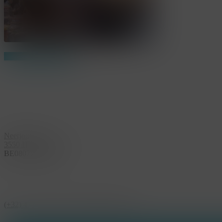
Share
Share
Share
Pin
Office Limburg
Neerjouten 11
3550 Heusden Zolder
BE0807.448.586
Contact
(+32) 473 74 88 91
sophie@konsepts.be