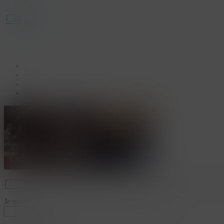
Contact
facebook
linkedin
youtube
instagram
Je naam*