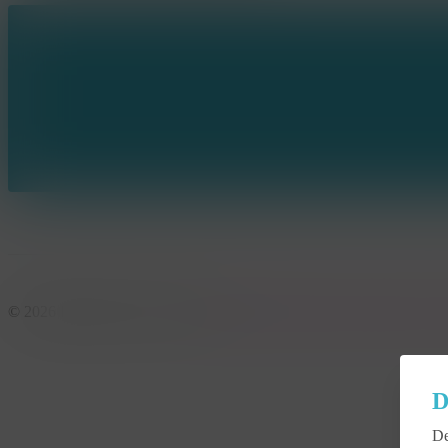
© 2026 KonseptS. Powered by
Datalink
|
Algemene voorwaarden
|
C
D
De