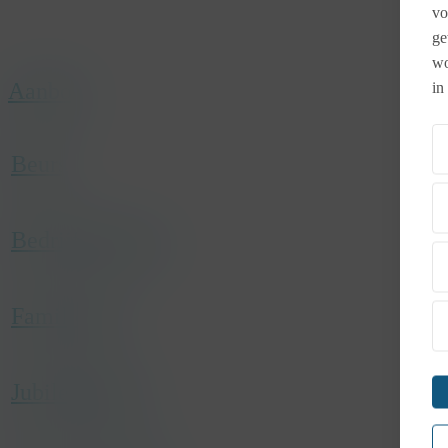
vo
Close
ge
Menu
wo
Aanbod
in
Beurs
Bedrijfsopening
Familiedag
Jubileumfeest