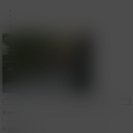
facebook
linkedin
youtube
instagram
Je naam*
Je e-mailadres*