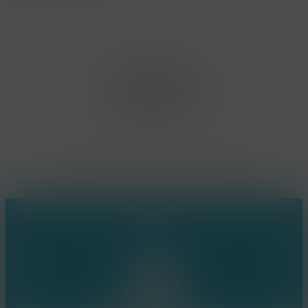
Office Limburg
Neerjouten 11
3550 Heusden Zolder
BE0807.448.586
Contact
(+32) 473 74 88 91
sophie@konsepts.be
Ring the bell!