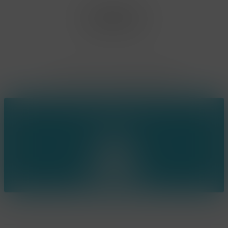
Neerjouten 11
3550 Heusden Zolder
BE0807.448.586
Contact
(+32) 473 74 88 91
sophie@konsepts.be
Ring the bell!