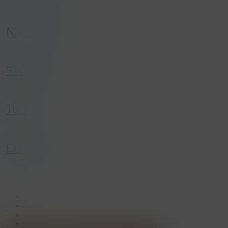
category
Marketing
description
Used by Google AdSense for experimenting
with advertisement efficiency across websites
Nieuwtjes
using their services.
Reviews
Team
Contact
facebook
linkedin
youtube
instagram