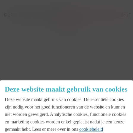
© 2026 KonseptS. Powered by
Datalink
|
Algemene voorwaarden
|
Cookiebeleid
facebook
linkedin
youtube
instagram
Close
Deze website maakt gebruik van cookies
Menu
Deze website maakt gebruik van cookies. De essentiële cookies
Aanbod
zijn nodig voor het goed functioneren van de website en kunnen
niet worden geweigerd. Analytische cookies, functionele cookies
en marketing cookies worden enkel geplaatst nadat je een keuze
Beurs
gemaakt hebt. Lees er meer over in ons
cookiebeleid