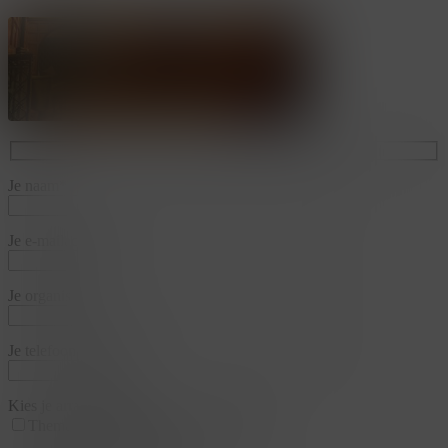
Je naam*
Je e-mailadres*
Je organisatie*
Je telefoonnummer*
Kies je arrangementen
Thema
Business & Training
Team