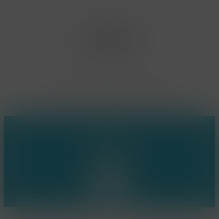
Office Limburg
Neerjouten 11
3550 Heusden Zolder
BE0807.448.586
Contact
(+32) 473 74 88 91
sophie@konsepts.be
Ring the bell!