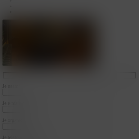
linkedin
youtube
instagram
Je naam*
Je e-mailadres*
Je organisatie*
Je telefoonnummer*