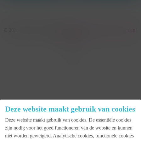
© 2026 KonseptS. Powered by
Datalink
|
Algemene voorwaarden
|
Cookiebeleid
facebook
linkedin
youtube
instagram
Close
Deze website maakt gebruik van cookies
Menu
Deze website maakt gebruik van cookies. De essentiële cookies
Aanbod
zijn nodig voor het goed functioneren van de website en kunnen
niet worden geweigerd. Analytische cookies, functionele cookies