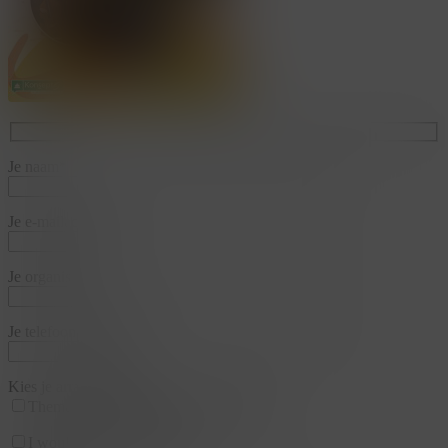
Je naam*
Je e-mailadres*
Je organisatie*
Je telefoonnummer*
Kies je arrangementen
Thema
Business & Training
Team
I would like a appointment