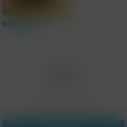
Share
Share
Share
Pin
Office Limburg
Neerjouten 11
3550 Heusden Zolder
BE0807.448.586
Contact
(+32) 473 74 88 91
sophie@konsepts.be