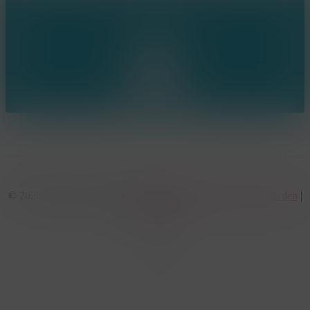
Ring the bell!
© 2026 KonseptS. Powered by
Datalink
|
Algemene voorwaarden
|
Cookiebeleid
facebook
linkedin
youtube
instagram