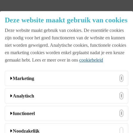
Deze website maakt gebruik van cookies
Close
Menu
Deze website maakt gebruik van cookies. De essentiële cookies
Aanbod
zijn nodig voor het goed functioneren van de website en kunnen
niet worden geweigerd. Analytische cookies, functionele cookies
en marketing cookies worden enkel geplaatst nadat je een keuze
Beurs
gemaakt hebt. Lees er meer over in ons
cookiebeleid
Marketing
Bedrijfsopening
Deze cookies kunnen door onze adverteerders op onze
Analytisch
website worden ingesteld. Ze worden wellicht door die
Familiedag
bedrijven gebruikt om een profiel van uw interesses samen
Deze cookies stellen ons in staat bezoekers en hun herkomst
functioneel
te stellen en u relevante advertenties op andere websites te
te tellen zodat we de prestatie van onze website kunnen
tonen. Ze slaan geen directe persoonlijke informatie op,
analyseren en verbeteren. Ze helpen ons te begrijpen welke
Jubileumfeest
Deze cookies stellen de website in staat om extra functies en
Noodzakelijk
maar ze zijn gebaseerd op unieke identificatoren van uw