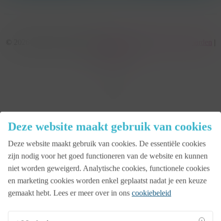
© 2026 KonseptS. Powered by
Datalink
|
Algemene voorwaarden
|
Cookiebeleid
facebook
linkedin
youtube
instagram
Deze website maakt gebruik van cookies
Deze website maakt gebruik van cookies. De essentiële cookies
zijn nodig voor het goed functioneren van de website en kunnen
Close
Menu
niet worden geweigerd. Analytische cookies, functionele cookies
en marketing cookies worden enkel geplaatst nadat je een keuze
Aanbod
gemaakt hebt. Lees er meer over in ons
cookiebeleid