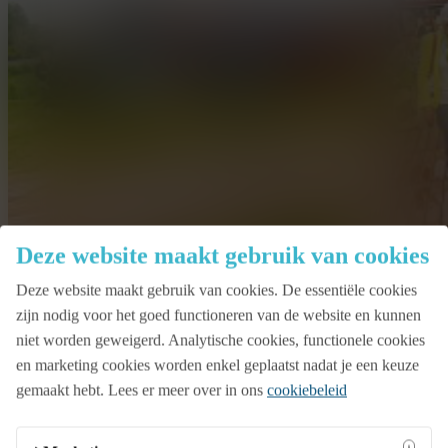
Deze website maakt gebruik van cookies
Deze website maakt gebruik van cookies. De essentiële cookies
zijn nodig voor het goed functioneren van de website en kunnen
niet worden geweigerd. Analytische cookies, functionele cookies
en marketing cookies worden enkel geplaatst nadat je een keuze
gemaakt hebt. Lees er meer over in ons
cookiebeleid
Tip 5: Buig mee met de wind
Het valt misschien niet mee om flexibel te zijn als je ver van tevoren