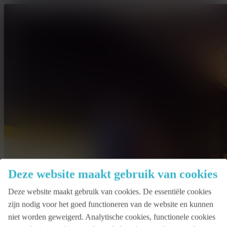
Deze website maakt gebruik van cookies
Deze website maakt gebruik van cookies. De essentiële cookies
zijn nodig voor het goed functioneren van de website en kunnen
niet worden geweigerd. Analytische cookies, functionele cookies